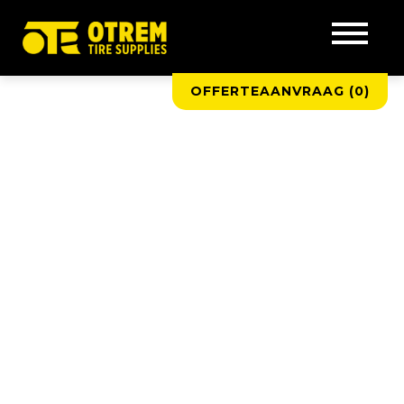
OFFERTEAANVRAAG (
0
)